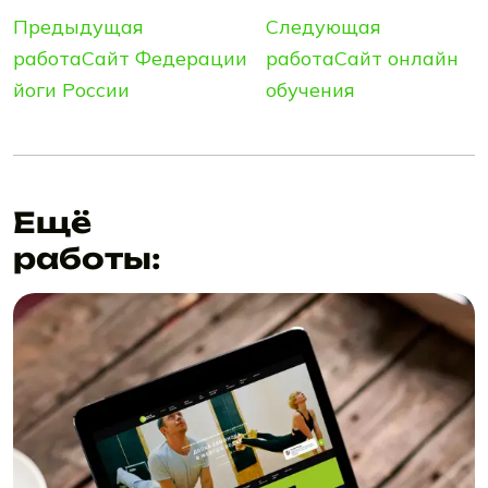
Предыдущая
Следующая
работа
Сaйт Фeдepaции
работа
Сайт онлайн
йoги Рoccии
обучения
Ещё
работы: