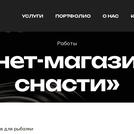
УСЛУГИ
ПОРТФОЛИО
О НАС
УСЛУГИ
ПОРТФОЛИО
О НАС
Работы
нет-магази
снасти»
в для рыбалки