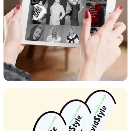
MODX,Промо-сайт,Сайт-
визитка,Сайты