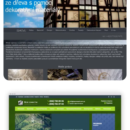
HTML,Услуги