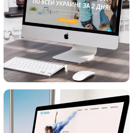
WordPress,Интернет-магазин,Сайты