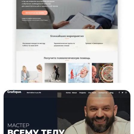
Сайты,WordPress,Сайт-
визитка,Промо-сайт