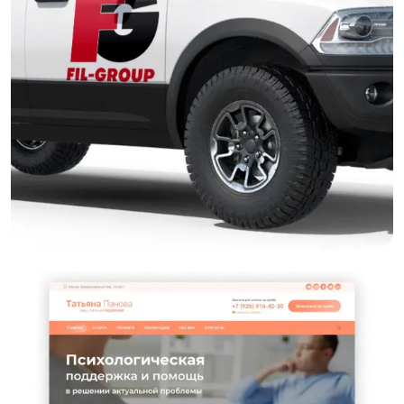
Графдизайн