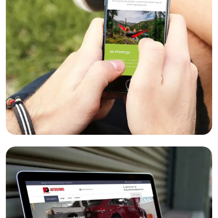
Bitrix,Лендинг,Интернет-
магазин,Промо-сайт,Сайты