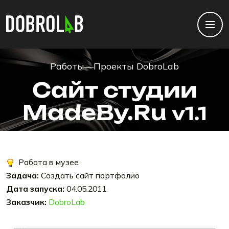
Работы
—
Проекты DobroLab
Сайт студии
MadeBy.Ru
v1.1
Работа в музее
Задача:
Создать сайт портфолио
Дата запуска:
04.05.2011
.
Заказчик:
DobroLab