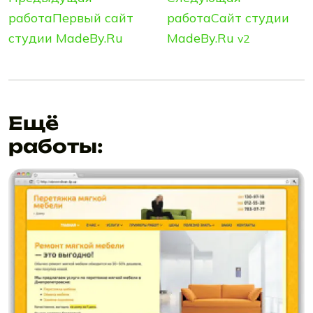
работа
Первый сайт
работа
Сайт студии
студии MadeBy.Ru
MadeBy.Ru
v2
Ещё
работы: