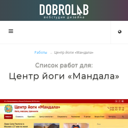
вебстудия дизайна
СТУДИЯ
Работы
Центр йоги «Мандала»
СОЗДАЁМ
Список работ для:
Центр йоги «Мандала»
РАБОТЫ
КОНТАКТЫ