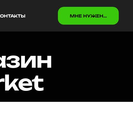
КОНТАКТЫ
МНЕ НУЖEН...
КОНТАКТЫ
МНЕ НУЖEН...
азин
ket