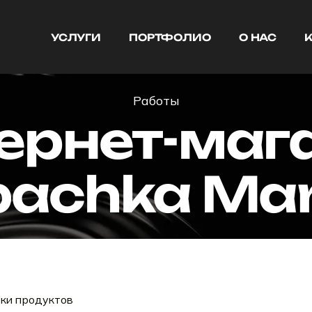
УСЛУГИ
ПОРТФОЛИО
О НАС
УСЛУГИ
ПОРТФОЛИО
О НАС
Работы
ернет-маг
bachka Mar
вки продуктов