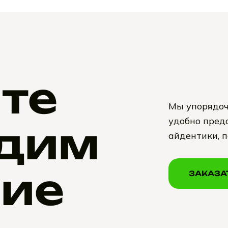
те
Мы упорядоч
удобно предо
дим
айдентики, 
ие
ЗАКАЗА
ЗАКАЗА