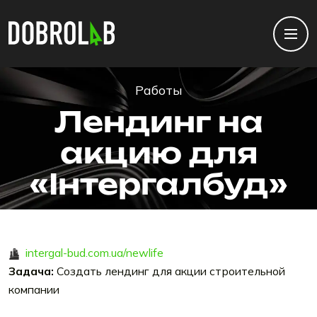
Работы
Лендинг на
акцию для
«Iнтергалбуд»
intergal-bud.com.ua/newlife
Задача:
Создать лендинг для акции строительной
компании