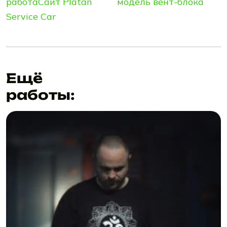
работа
Сайт Platan
модель вент-блока
Service Car
Ещё
работы: