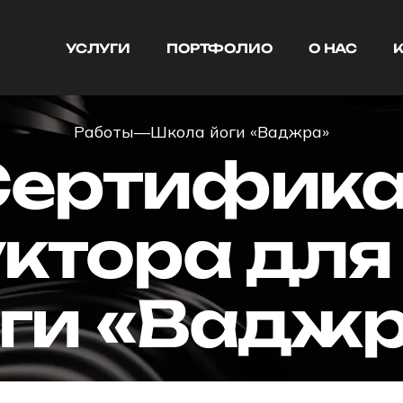
УСЛУГИ
ПОРТФОЛИО
О НАС
УСЛУГИ
ПОРТФОЛИО
О НАС
Работы
—
Школа йоги «Ваджра»
Сертифика
ктора дл
ги «Вадж