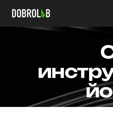
инстру
йо