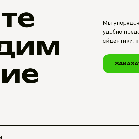
те
Мы упорядоч
удобно предо
дим
айдентики, 
ие
ЗАКАЗА
ЗАКАЗА
Ы