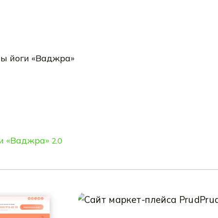
ги «Ваджра»
2.0