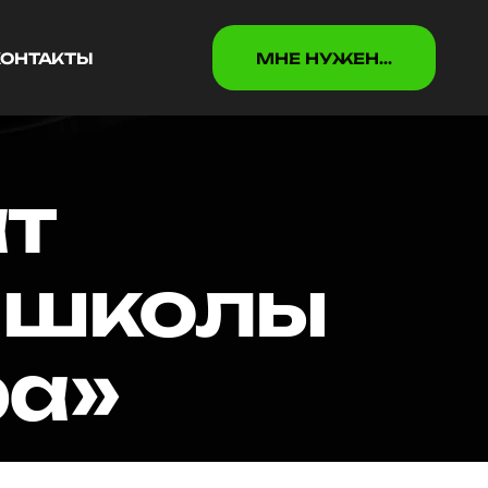
КОНТАКТЫ
МНЕ НУЖEН...
КОНТАКТЫ
МНЕ НУЖEН...
т
я школы
ра»