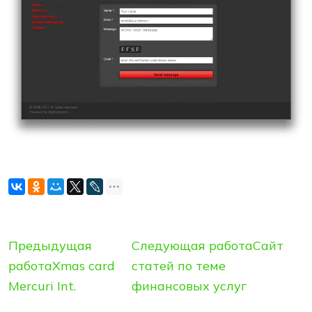
Предыдущая
Следующая работа
Сайт
работа
Xmas card
статей по теме
Mercuri Int.
финансовых услуг