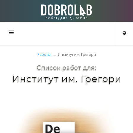
вебстудия дизайна
СТУДИЯ
Работы
Институт им. Грегори
СОЗДАЁМ
Список работ для:
Институт им. Грегори
РАБОТЫ
КОНТАКТЫ