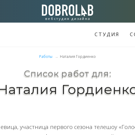
вебстудия дизайна
СТУДИЯ
С
Работы
Наталия Гордиенко
Список работ для:
Наталия Гордиенк
вица, участница первого сезона телешоу «Голос 