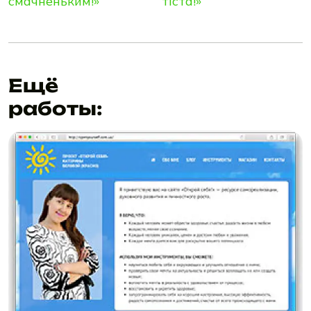
смачненьким!»
тiста!»
Ещё
работы: