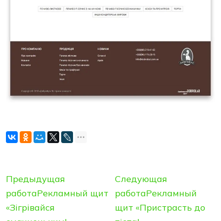
Предыдущая
Следующая
работа
Рекламный щит
работа
Рекламный
«Зiгрiвайся
щит «Пристрасть до