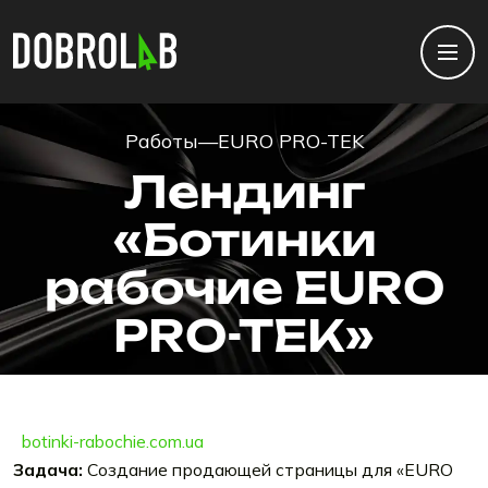
Работы
—
EURO PRO-TEK
Лендинг
«Ботинки
рабочие EURO
PRO-TEK»
botinki-rabochie.com.ua
Задача:
Создание продающей страницы для «EURO