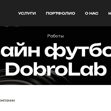
УСЛУГИ
ПОРТФОЛИО
О НАС
УСЛУГИ
ПОРТФОЛИО
О НАС
Работы
айн футб
DobroLab
омпании