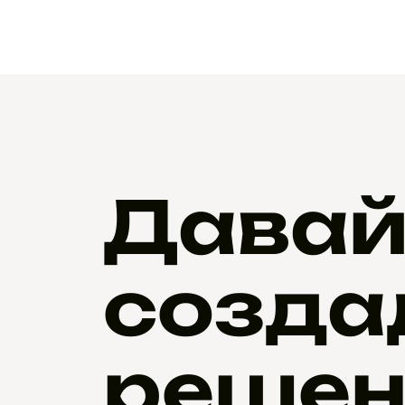
Давай
созда
решен