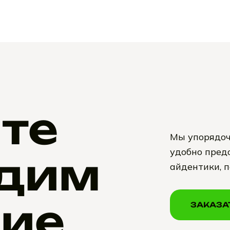
те
Мы упорядоч
удобно предо
дим
айдентики, 
ие
ЗАКАЗА
ЗАКАЗА