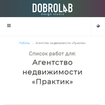
design studio
STUDIO
Работы
Агентство недвижимости «Практик»
UTWÓRZ
Список работ для:
Агентство
PROJEKTY
недвижимости
KONTAKTY
«Практик»