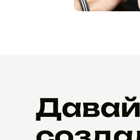
Давай
созда