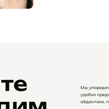
те
Мы упорядоч
удобно предо
дим
айдентики, 