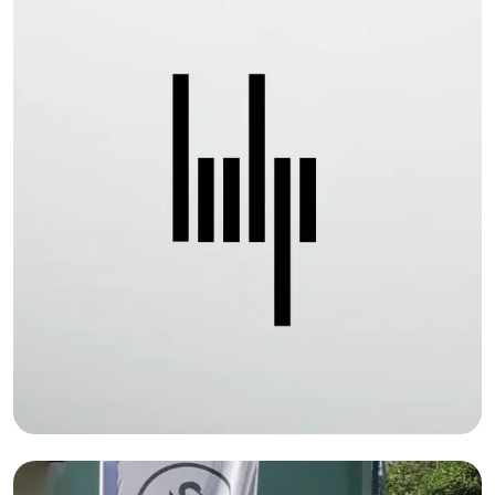
HTML,Промо-сайт,MODX,Сайты