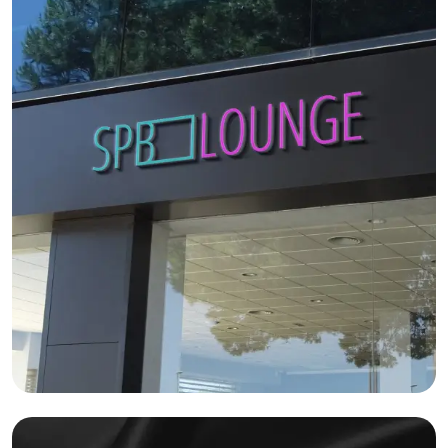
Графдизайн