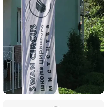
Графдизайн