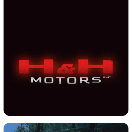
Графдизайн