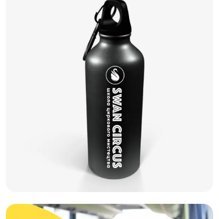
Графдизайн