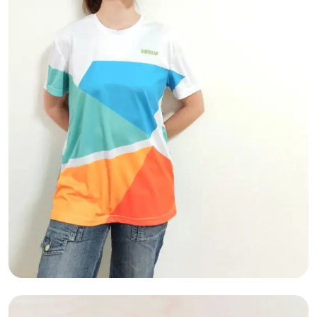
Графдизайн