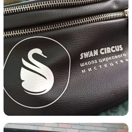
Графдизайн