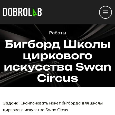
Работы
Бигборд Школы
циркового
искусства Swan
Circus
Задача:
Скомпоновать макет бигборда для школы
циркового искусства Swan Circus