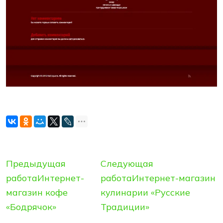
Предыдущая
Следующая
работа
Интернет-
работа
Интернет-магазин
магазин кофе
кулинарии «Русские
«Бодрячок»
Традиции»