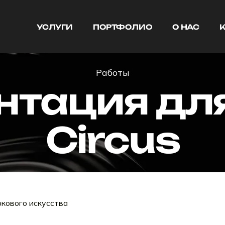
УСЛУГИ
ПОРТФОЛИО
О НАС
УСЛУГИ
ПОРТФОЛИО
О НАС
Работы
нтация дл
Circus
кового искусства