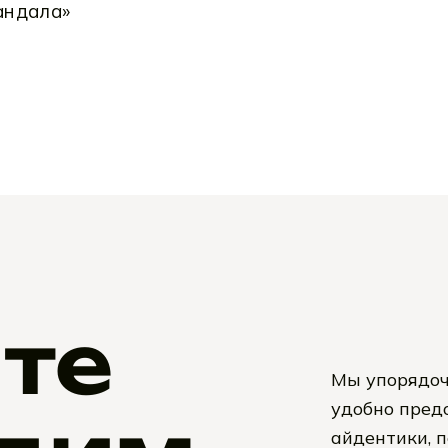
те
Мы упорядоч
удобно предо
айдентики, 