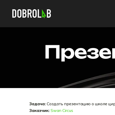
Презе
Задача:
Создать презентацию о школе цир
Заказчик:
Swan Circus