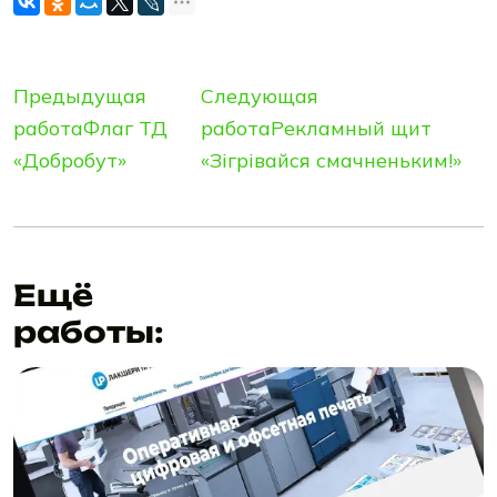
Предыдущая
Следующая
работа
Флаг ТД
работа
Рекламный щит
«Добробут»
«Зiгрiвайся смачненьким!»
Ещё
работы: