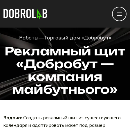
Работы
—
Торговый дом «Добробут»
Рекламный щит
«Добробут —
компания
майбутнього»
Задача:
Создать рекламный щит из существующего
календаря и адаптировать макет под размер