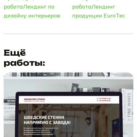
работа
Лендинг по
работа
Лендинг
дизайну интерьеров
продукции ЕurоTес
Ещё
работы: