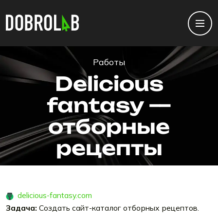
Работы
Delicious
fantasy —
отборные
рецепты
delicious-fantasy.com
Задача:
Создать сайт-каталог отборных рецептов.