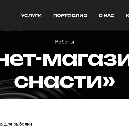
УСЛУГИ
ПОРТФОЛИО
О НАС
УСЛУГИ
ПОРТФОЛИО
О НАС
Работы
нет-магази
снасти»
в для рыбалки