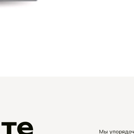
v2
те
Мы упорядоч