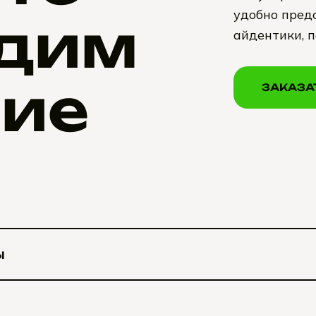
удобно предо
дим
айдентики, 
ие
ЗАКАЗА
ЗАКАЗА
Ы
Ы